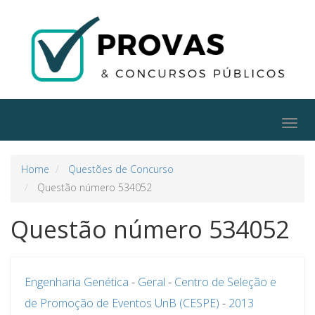
Togg
navig
Home
Questões de Concurso
Questão número 534052
Questão número 534052
Engenharia Genética
-
Geral
-
Centro de Seleção e
de Promoção de Eventos UnB (CESPE)
-
2013