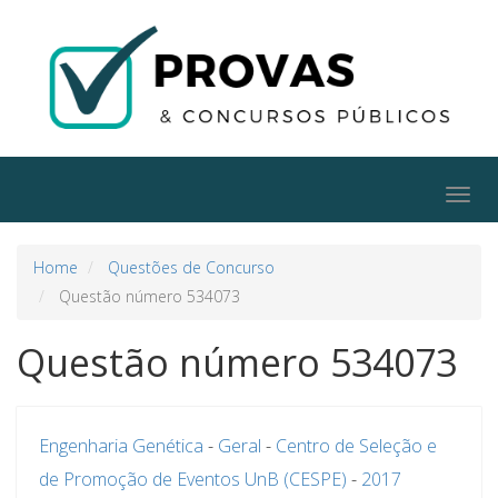
Togg
navig
Home
Questões de Concurso
Questão número 534073
Questão número 534073
Engenharia Genética
-
Geral
-
Centro de Seleção e
de Promoção de Eventos UnB (CESPE)
-
2017