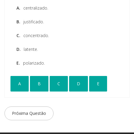
A.
centralizado.
B.
justificado.
C.
concentrado.
D.
latente.
E.
polarizado.
A
B
C
D
E
Próxima Questão