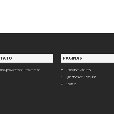
TATO
PÁGINAS
ato@provaseconcursos.com.br
Concursos Abertos
Questões de Concurso
Contato