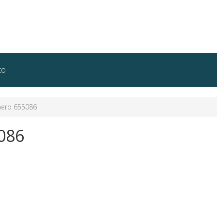
to
ero 655086
086