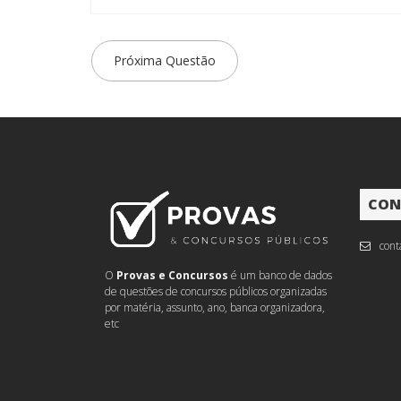
Próxima Questão
CON
cont
O
Provas e Concursos
é um banco de dados
de questões de concursos públicos organizadas
por matéria, assunto, ano, banca organizadora,
etc