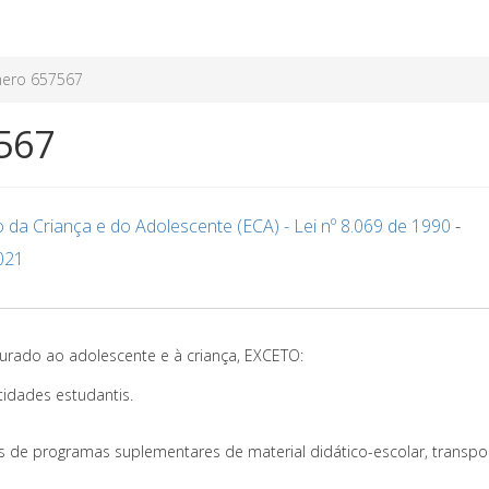
ero 657567
567
o da Criança e do Adolescente (ECA) - Lei nº 8.069 de 1990
-
021
urado ao adolescente e à criança, EXCETO:
tidades estudantis.
 de programas suplementares de material didático-escolar, transpor