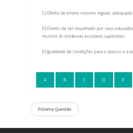
C)
Oferta de ensino noturno regular, adequado
D)
Direito de ser respeitado por seus educadore
recorrer às instâncias escolares superiores.
E)
Igualdade de condições para o acesso e a p
A
B
C
D
E
Próxima Questão