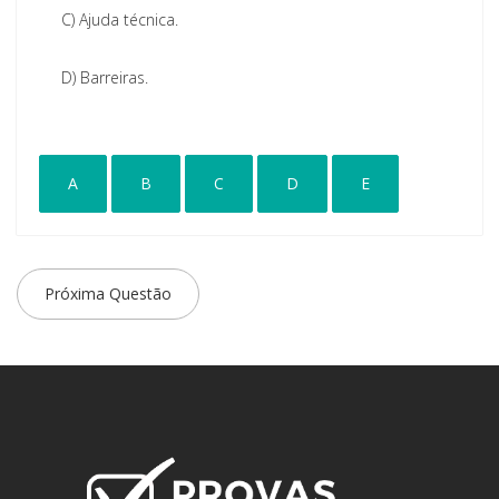
C)
Ajuda técnica.
D)
Barreiras.
A
B
C
D
E
Próxima Questão