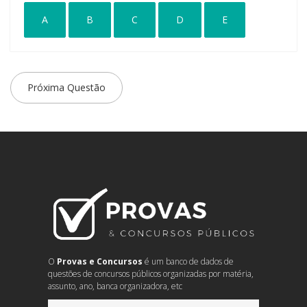
A
B
C
D
E
Próxima Questão
O
Provas e Concursos
é um banco de dados de
questões de concursos públicos organizadas por matéria,
assunto, ano, banca organizadora, etc