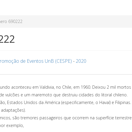
ero 690222
222
Promoção de Eventos UnB (CESPE)
-
2020
ndo aconteceu em Valdivia, no Chile, em 1960. Deixou 2 mil mortos
e vulcões e um maremoto que destruiu cidades do litoral chileno.
, Estados Unidos da América (especificamente, o Havaí) e Filipinas.
 adaptações).
cos, são tremores passageiros que ocorrem na superfície terrestre
por exemplo,