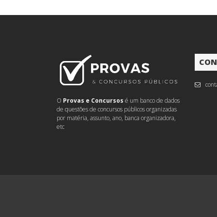
CON
cont
O
Provas e Concursos
é um banco de dados
de questões de concursos públicos organizadas
por matéria, assunto, ano, banca organizadora,
etc