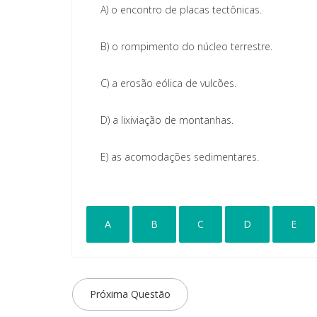
A)
o encontro de placas tectônicas.
B)
o rompimento do núcleo terrestre.
C)
a erosão eólica de vulcões.
D)
a lixiviação de montanhas.
E)
as acomodações sedimentares.
A
B
C
D
E
Próxima Questão