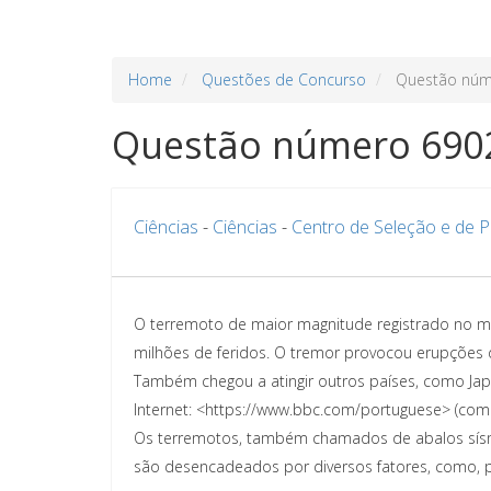
Home
Questões de Concurso
Questão núm
Questão número 690
Ciências
-
Ciências
-
Centro de Seleção e de 
O terremoto de maior magnitude registrado no mu
milhões de feridos. O tremor provocou erupções d
Também chegou a atingir outros países, como Japão
Internet: <https://www.bbc.com/portuguese> (com
Os terremotos, também chamados de abalos sísmi
são desencadeados por diversos fatores, como, 