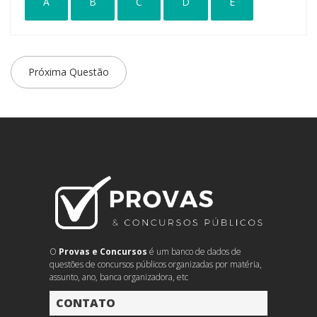
A
B
C
D
E
Próxima Questão
O
Provas e Concursos
é um banco de dados de
questões de concursos públicos organizadas por matéria,
assunto, ano, banca organizadora, etc
CONTATO