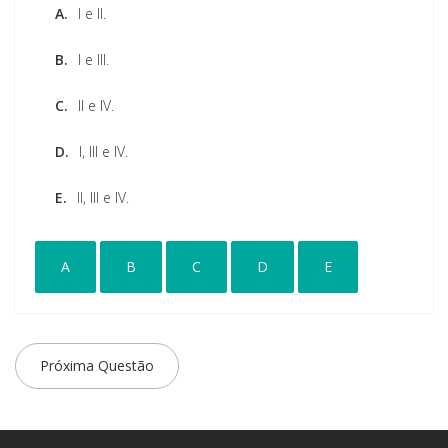
A.
I e II.
B.
I e III.
C.
II e IV.
D.
I, III e IV.
E.
II, III e IV.
A
B
C
D
E
Próxima Questão