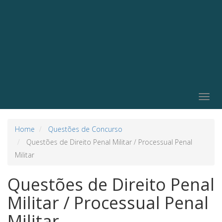
Togg
navig
Home
Questões de Concurso
Questões de Direito Penal Militar / Processual Penal
Militar
Questões de Direito Penal
Militar / Processual Penal
Militar