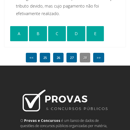
tributo devido, mas cujo pagamento não foi
efetivamente realizado.
A
B
C
D
E
<<
25
26
27
28
>>
O
Provas e Concursos
é um banco de dados de
questões de concursos públicos organizadas por matéria,