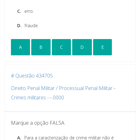
C.
erro.
D.
fraude.
A
B
C
D
E
# Questão 434705
Direito Penal Militar / Processual Penal Militar
-
Crimes militares
-
-
0000
Marque a opção FALSA.
A.
Para a caracterização de crime militar não é