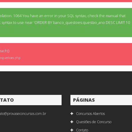
lation: 1064 You have an error in your SQL syntax; check the manual that
ht syntax to use near 'ORDER BY banco_questoes.questao_ano DESC LIMIT 10
each()
o-questoes.php
TATO
PÁGINAS
ato@provaseconcursos.com.br
Concursos Abertos
Questões de Concurso
Contato