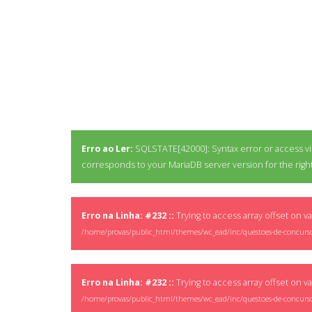
Erro ao Ler:
SQLSTATE[42000]: Syntax error or access vio
corresponds to your MariaDB server version for the right s
Erro na Linha: #232 ::
Trying to access array offset on va
/home/provas/public_html/themes/wc_ead/inc/questoes-de-concurs
Erro na Linha: #232 ::
Trying to access array offset on va
/home/provas/public_html/themes/wc_ead/inc/questoes-de-concurs