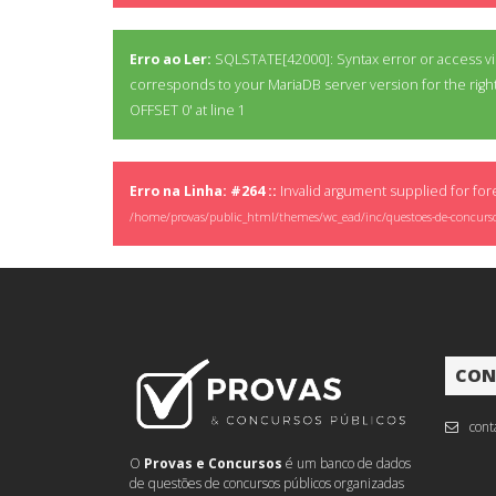
Erro ao Ler:
SQLSTATE[42000]: Syntax error or access vio
corresponds to your MariaDB server version for the rig
OFFSET 0' at line 1
Erro na Linha: #264 ::
Invalid argument supplied for for
/home/provas/public_html/themes/wc_ead/inc/questoes-de-concurs
CON
cont
O
Provas e Concursos
é um banco de dados
de questões de concursos públicos organizadas