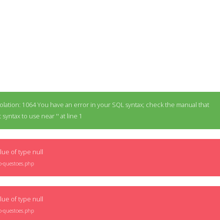
lation: 1064 You have an error in your SQL syntax; check the manual that
yntax to use near '' at line 1
lue of type null
o-questoes.php
lue of type null
o-questoes.php