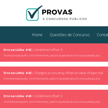
Home
Questões de Concurso
Conta
Erro na Linha: #42 ::
Undefined offset: 0
/home/provas/public_html/themes/wc_ead/inc/questoes-de-concurso-questoes.php
Erro na Linha: #42 ::
Trying to access array offset on value of type null
/home/provas/public_html/themes/wc_ead/inc/questoes-de-concurso-questoes.php
Erro na Linha: #43 ::
Undefined offset: 0
/home/provas/public_html/themes/wc_ead/inc/questoes-de-concurso-questoes.php