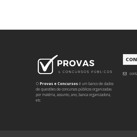
CON
cont
O
Provas e Concursos
é um banco de dados
de questões de concursos públicos organizadas
por matéria, assunto, ano, banca organizadora,
etc