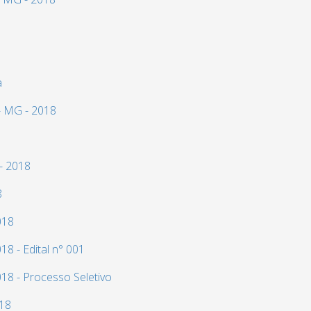
a
- MG - 2018
- 2018
8
018
8 - Edital n° 001
18 - Processo Seletivo
018