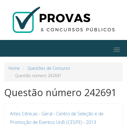
Togg
navig
Home
Questões de Concurso
Questão número 242691
Questão número 242691
Artes Cênicas
-
Geral
-
Centro de Seleção e de
Promoção de Eventos UnB (CESPE)
-
2013