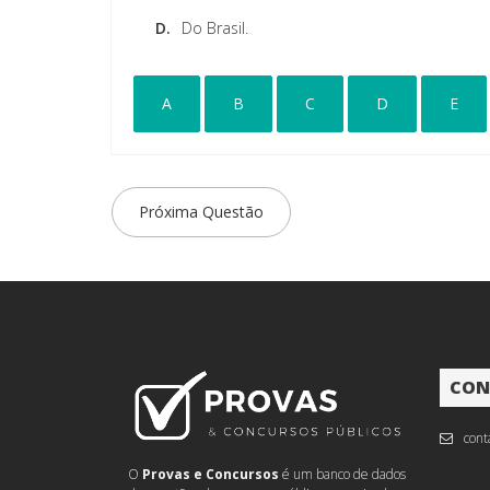
D.
Do Brasil.
A
B
C
D
E
Próxima Questão
CON
cont
O
Provas e Concursos
é um banco de dados