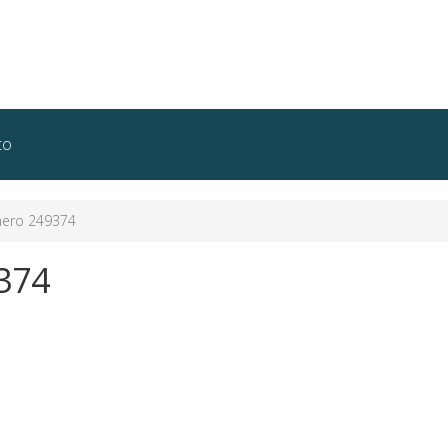
to
ero 249374
374