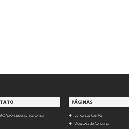
TATO
PÁGINAS
ato@provaseconcursos.com.br
Concursos Abertos
Questões de Concurso