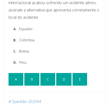
internacional acabou sofrendo um acidente aéreo,
assinale a alternativa que apresenta corretamente o
local do acidente:
A.
Equador.
B.
Colômbia.
C.
Bolívia.
D.
Peru.
A
B
C
D
E
# Questão 252594