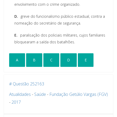
envolvimento com o crime organizado.
D.
greve do funcionalismo público estadual, contra a
nomeação do secretário de segurança.
E.
paralisação dos policiais militares, cujos familiares
bloquearam a saída dos batalhões.
A
B
C
D
E
# Questão 252163
Atualidades
-
Saúde
-
Fundação Getúlio Vargas (FGV)
-
2017