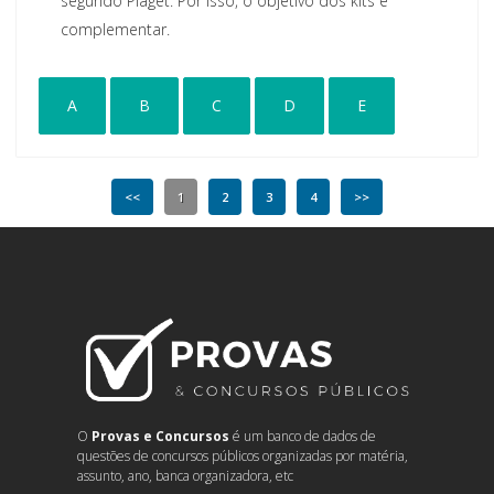
segundo Piaget. Por isso, o objetivo dos kits é
complementar.
A
B
C
D
E
<<
1
2
3
4
>>
O
Provas e Concursos
é um banco de dados de
questões de concursos públicos organizadas por matéria,
assunto, ano, banca organizadora, etc