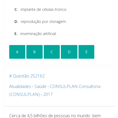
C.
implante de células-tronco.
D.
reprodução por clonagem.
E.
inseminação artificial.
A
B
C
D
E
# Questão 252162
Atualidades
-
Saúde
-
CONSULPLAN Consultoria
(CONSULPLAN)
-
2017
Cerca de 4,5 bilhões de pessoas no mundo  bem