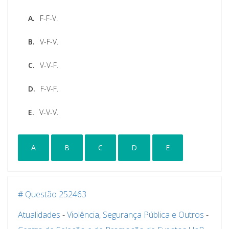
A.
F-F-V.
B.
V-F-V.
C.
V-V-F.
D.
F-V-F.
E.
V-V-V.
A
B
C
D
E
# Questão 252463
Atualidades
-
Violência, Segurança Pública e Outros
-