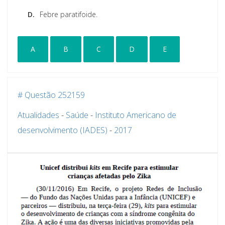
D.
Febre paratifoide.
A
B
C
D
E
# Questão 252159
Atualidades
-
Saúde
-
Instituto Americano de
desenvolvimento (IADES)
-
2017