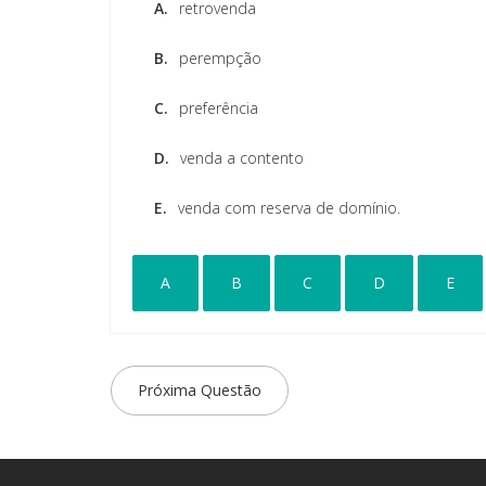
A.
retrovenda
B.
perempção
C.
preferência
D.
venda a contento
E.
venda com reserva de domínio.
A
B
C
D
E
Próxima Questão