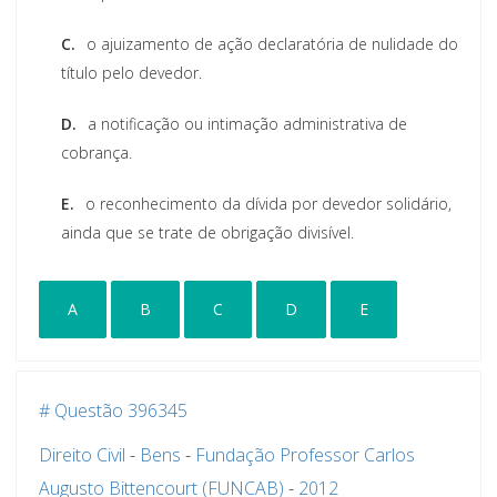
C.
o ajuizamento de ação declaratória de nulidade do
título pelo devedor.
D.
a notificação ou intimação administrativa de
cobrança.
E.
o reconhecimento da dívida por devedor solidário,
ainda que se trate de obrigação divisível.
A
B
C
D
E
# Questão 396345
Direito Civil
-
Bens
-
Fundação Professor Carlos
Augusto Bittencourt (FUNCAB)
-
2012