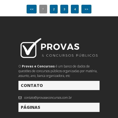
<<
1
2
3
4
>>
O
Provas e Concursos
é um banco de dados de
questões de concursos públicos organizadas por matéria,
assunto, ano, banca organizadora, etc
CONTATO
contato@provaseconcursos.com.br
PÁGINAS