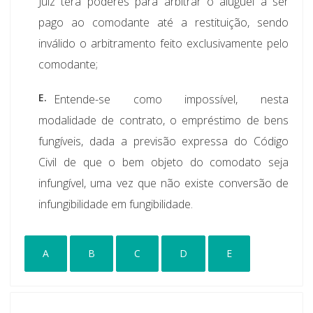
Juiz terá poderes para arbitrar o aluguel a ser
pago ao comodante até a restituição, sendo
inválido o arbitramento feito exclusivamente pelo
comodante;
E.
Entende-se como impossível, nesta
modalidade de contrato, o empréstimo de bens
fungíveis, dada a previsão expressa do Código
Civil de que o bem objeto do comodato seja
infungível, uma vez que não existe conversão de
infungibilidade em fungibilidade.
A
B
C
D
E