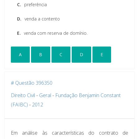
C.
preferência
D.
venda a contento
E.
venda com reserva de domínio.
A
B
C
D
E
# Questão 396350
Direito Civil
-
Geral
-
Fundação Benjamin Constant
(FAIBC)
-
2012
Em análise às características do contrato de