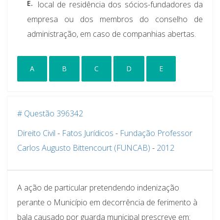
E.
local de residência dos sócios-fundadores da
empresa ou dos membros do conselho de
administração, em caso de companhias abertas.
A
B
C
D
E
# Questão 396342
Direito Civil
-
Fatos Jurídicos
-
Fundação Professor
Carlos Augusto Bittencourt (FUNCAB)
-
2012
A ação de particular pretendendo indenização
perante o Município em decorrência de ferimento à
bala causado por guarda municipal prescreve em: