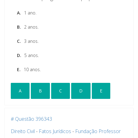
A.
1 ano.
B.
2 anos.
C.
3 anos.
D.
5 anos.
E.
10 anos.
A
B
C
D
E
# Questão 396343
Direito Civil
-
Fatos Jurídicos
-
Fundação Professor