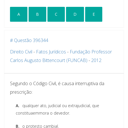
A
B
C
D
E
# Questão 396344
Direito Civil
-
Fatos Jurídicos
-
Fundação Professor
Carlos Augusto Bittencourt (FUNCAB)
-
2012
Segundo o Código Civil, é causa interruptiva da
prescrição:
A.
qualquer ato, judicial ou extrajudicial, que
constituaemmora o devedor.
B.
o protesto cambial.