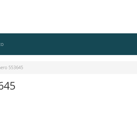
to
ero 553645
645