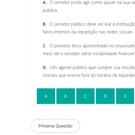
A.
O servidor pode agir como quiser na sua vi
pública.
B.
O servidor público deve ser leal à institui
fatos internos da repartição nas redes sociais.
C.
O preceito ético apresentado no enunciad
meio de o servidor obter estabilidade financeir
D.
Um agente público que cumpre sua missão n
imorais que exerce fora do horário de expedie
A
B
C
D
E
Próxima Questão