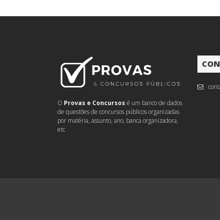
CON
cont
O
Provas e Concursos
é um banco de dados
de questões de concursos públicos organizadas
por matéria, assunto, ano, banca organizadora,
etc