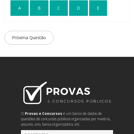
A
B
C
D
E
Próxima Questão
O
Provas e Concursos
é um banco de dados de
questões de concursos públicos organizadas por matéria,
assunto, ano, banca organizadora, etc