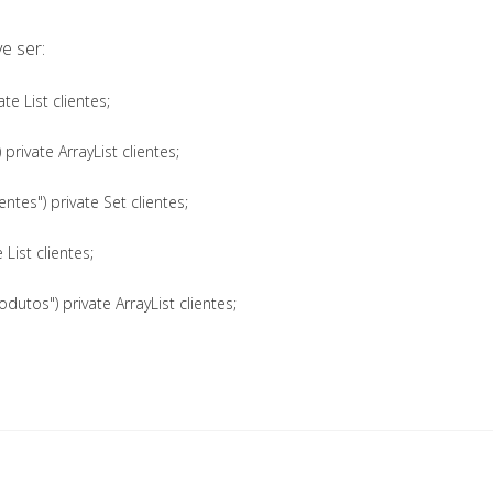
e ser:
 List clientes;
ivate ArrayList clientes;
s") private Set clientes;
List clientes;
os") private ArrayList clientes;