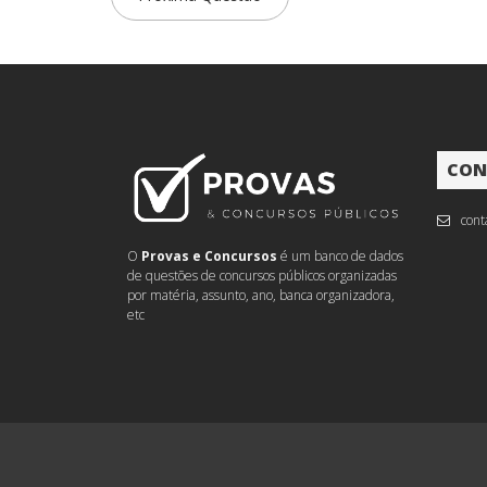
CON
cont
O
Provas e Concursos
é um banco de dados
de questões de concursos públicos organizadas
por matéria, assunto, ano, banca organizadora,
etc