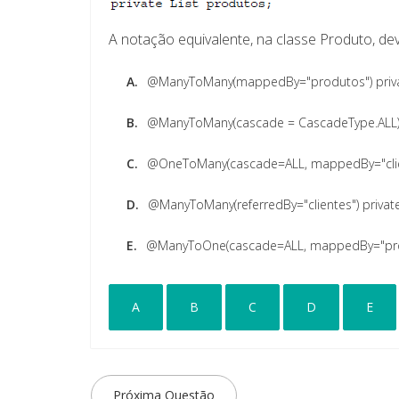
A notação equivalente, na classe Produto, dev
A.
@ManyToMany(mappedBy="produtos") private
B.
@ManyToMany(cascade = CascadeType.ALL) pr
C.
@OneToMany(cascade=ALL, mappedBy="cliente
D.
@ManyToMany(referredBy="clientes") private 
E.
@ManyToOne(cascade=ALL, mappedBy="produt
A
B
C
D
E
Próxima Questão