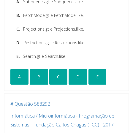
A.
Subqueries.gt e Subqueries.like.
B.
FetchMode.gt e FetchMode.like.
C.
Projections.gt e Projections.ilike.
D.
Restrictions.gt e Restrictions.like.
E.
Search.gt e Search.like.
A
B
C
D
E
# Questão 588292
Informática / Microinformática
-
Programação de
Sistemas
-
Fundação Carlos Chagas (FCC)
-
2017