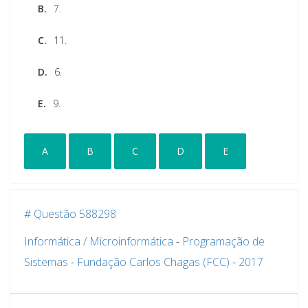
B.
7.
C.
11.
D.
6.
E.
9.
A
B
C
D
E
# Questão 588298
Informática / Microinformática
-
Programação de
Sistemas
-
Fundação Carlos Chagas (FCC)
-
2017