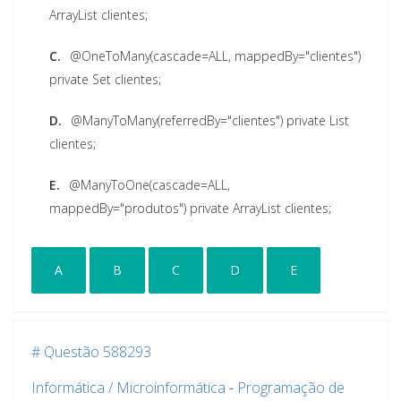
ArrayList clientes;
C.
@OneToMany(cascade=ALL, mappedBy="clientes")
private Set clientes;
D.
@ManyToMany(referredBy="clientes") private List
clientes;
E.
@ManyToOne(cascade=ALL,
mappedBy="produtos") private ArrayList clientes;
A
B
C
D
E
# Questão 588293
Informática / Microinformática
-
Programação de