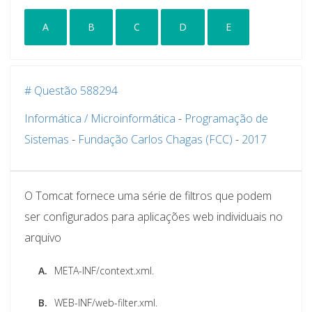
A
B
C
D
E
# Questão 588294
Informática / Microinformática
-
Programação de
Sistemas
-
Fundação Carlos Chagas (FCC)
-
2017
O Tomcat fornece uma série de filtros que podem
ser configurados para aplicações web individuais no
arquivo
A.
META-INF/context.xml.
B.
WEB-INF/web-filter.xml.