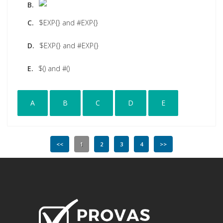
B.
C.
$EXP{} and #EXP{}
D.
$EXP{} and #EXP{}
E.
$() and #()
A
B
C
D
E
<<
1
2
3
4
>>