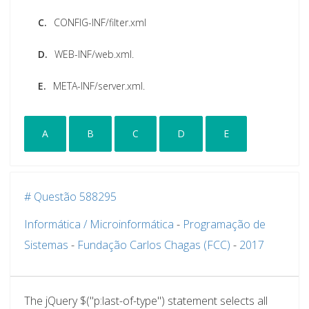
C.
CONFIG-INF/filter.xml
D.
WEB-INF/web.xml.
E.
META-INF/server.xml.
A
B
C
D
E
# Questão 588295
Informática / Microinformática
-
Programação de
Sistemas
-
Fundação Carlos Chagas (FCC)
-
2017
The jQuery $("p:last-of-type") statement selects all