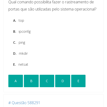
Qual comando possibilita fazer o rastreamento de
portas que são utilizadas pelo sistema operacional?
A.
top
B.
ipconfig
C.
ping
D.
mkdir
E.
netsat
A
B
C
D
E
# Questão 588291