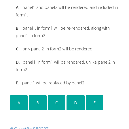
A.
panel1 and panel2 will be rendered and included in
form1.
B.
panel1, in form1 will be re-rendered, along with
panel2 in form2.
C.
only panel2, in form2 will be rendered.
D.
panel1, in form1 will be rendered, unlike panel2 in
form2.
E.
panel1 will be replaced by panel2.
A
B
C
D
E