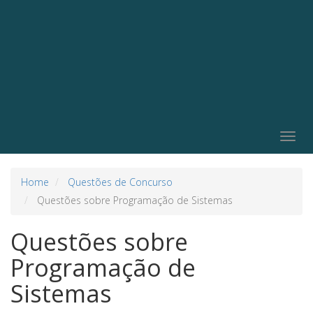
Togg
navig
Home
Questões de Concurso
Questões sobre Programação de Sistemas
Questões sobre
Programação de
Sistemas