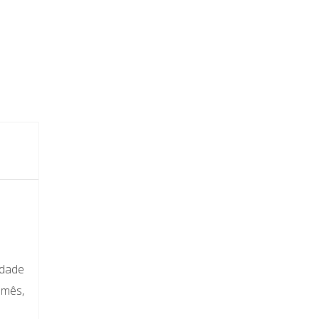
idade
 mês,