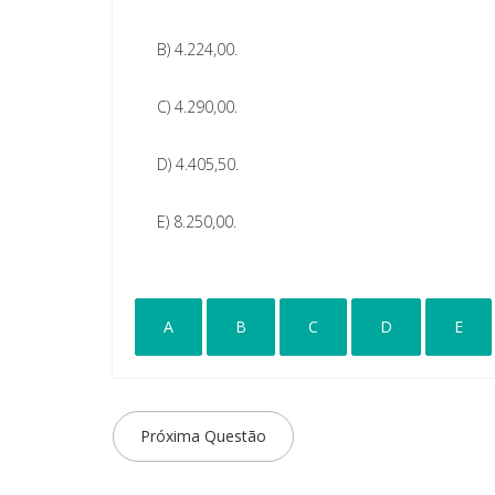
B)
4.224,00.
C)
4.290,00.
D)
4.405,50.
E)
8.250,00.
A
B
C
D
E
Próxima Questão