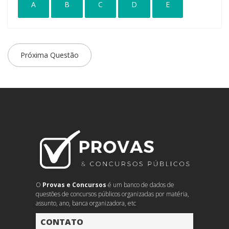
A
B
C
D
E
Próxima Questão
O
Provas e Concursos
é um banco de dados de
questões de concursos públicos organizadas por matéria,
assunto, ano, banca organizadora, etc
CONTATO