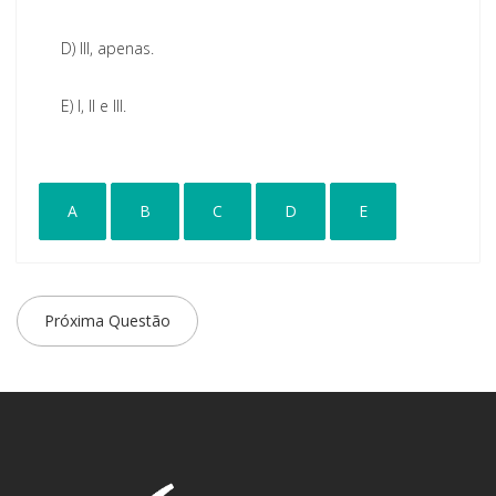
D)
III, apenas.
E)
I, II e III.
A
B
C
D
E
Próxima Questão