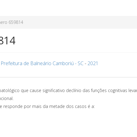
ero 659814
814
-
Prefeitura de Balneário Camboriú - SC
-
2021
ológico que cause significativo declínio das funções cognitivas lev
cional.
e responde por mais da metade dos casos é a: