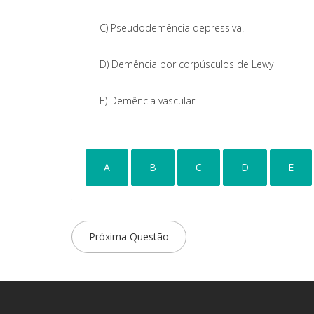
C)
Pseudodemência depressiva.
D)
Demência por corpúsculos de Lewy
E)
Demência vascular.
A
B
C
D
E
Próxima Questão