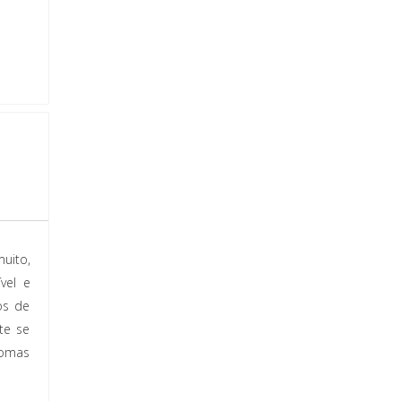
uito,
vel e
os de
te se
tomas