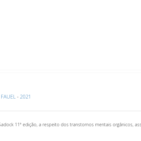
-
FAUEL
-
2021
dock 11ª edição, a respeito dos transtornos mentais orgânicos, ass