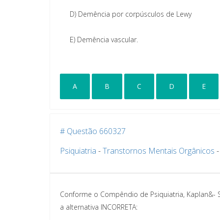
D)
Demência por corpúsculos de Lewy
E)
Demência vascular.
A
B
C
D
E
# Questão 660327
Psiquiatria
-
Transtornos Mentais Orgânicos
Conforme o Compêndio de Psiquiatria, Kaplan&- Sa
a alternativa INCORRETA: