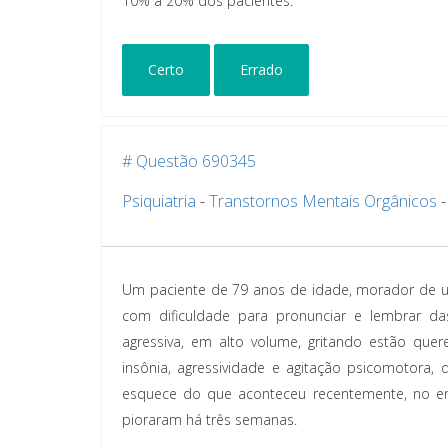
10% a 20% dos pacientes.
Certo
Errado
# Questão 690345
Psiquiatria
-
Transtornos Mentais Orgânicos
Um paciente de 79 anos de idade, morador de um 
com dificuldade para pronunciar e lembrar da
agressiva, em alto volume, gritando estão que
insônia, agressividade e agitação psicomotora,
esquece do que aconteceu recentemente, no en
pioraram há três semanas.