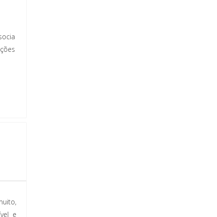
socia
ações
uito,
vel e