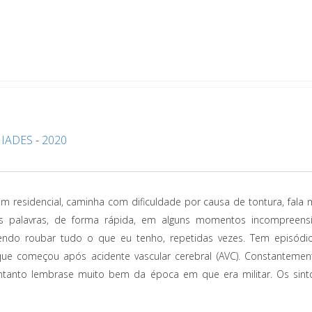
-
IADES
-
2020
residencial, caminha com dificuldade por causa de tontura, fala m
s palavras, de forma rápida, em alguns momentos incompreensí
rendo roubar tudo o que eu tenho, repetidas vezes. Tem episódi
 que começou após acidente vascular cerebral (AVC). Constantemen
tanto lembrase muito bem da época em que era militar. Os sin