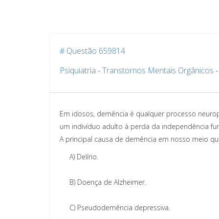
# Questão 659814
Psiquiatria
-
Transtornos Mentais Orgânicos
Em idosos, demência é qualquer processo neuropat
um indivíduo adulto à perda da independência fun
A principal causa de demência em nosso meio qu
A)
Delírio.
B)
Doença de Alzheimer.
C)
Pseudodemência depressiva.