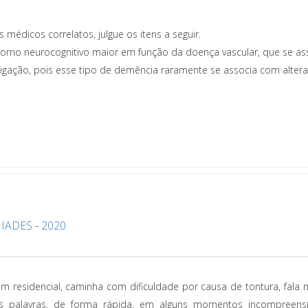
médicos correlatos, julgue os itens a seguir.
torno neurocognitivo maior em função da doença vascular, que se as
igação, pois esse tipo de demência raramente se associa com alter
-
IADES
-
2020
residencial, caminha com dificuldade por causa de tontura, fala m
s palavras, de forma rápida, em alguns momentos incompreensí