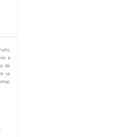
uito,
vel e
os de
te se
tomas
e