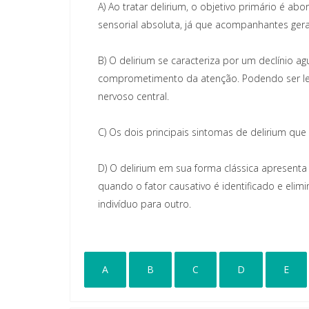
A)
Ao tratar delirium, o objetivo primário é abo
sensorial absoluta, já que acompanhantes ger
B)
O delirium se caracteriza por um declínio ag
comprometimento da atenção. Podendo ser leta
nervoso central.
C)
Os dois principais sintomas de delirium que
D)
O delirium em sua forma clássica apresenta in
quando o fator causativo é identificado e eli
indivíduo para outro.
A
B
C
D
E