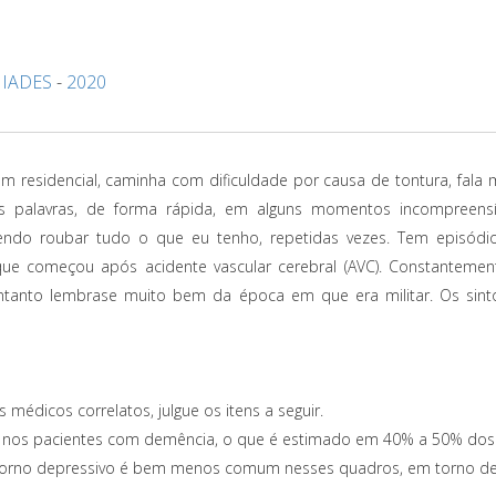
-
IADES
-
2020
residencial, caminha com dificuldade por causa de tontura, fala m
s palavras, de forma rápida, em alguns momentos incompreensí
rendo roubar tudo o que eu tenho, repetidas vezes. Tem episódi
 que começou após acidente vascular cerebral (AVC). Constantemen
tanto lembrase muito bem da época em que era militar. Os sin
médicos correlatos, julgue os itens a seguir.
 nos pacientes com demência, o que é estimado em 40% a 50% dos
storno depressivo é bem menos comum nesses quadros, em torno d