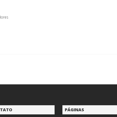
dores
TATO
PÁGINAS