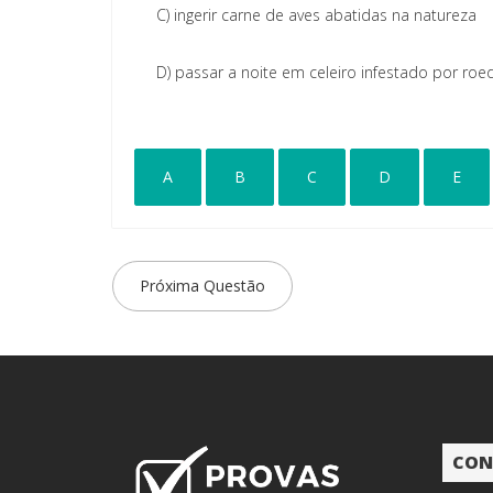
C)
ingerir carne de aves abatidas na natureza
D)
passar a noite em celeiro infestado por roe
A
B
C
D
E
Próxima Questão
CON