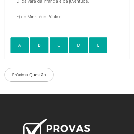
D)
da vara da infância e da juventude.
E)
do Ministério Público.
A
B
C
D
E
Próxima Questão