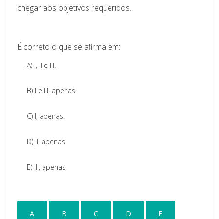
chegar aos objetivos requeridos.
É correto o que se afirma em:
A)
I, II e III.
B)
I e III, apenas.
C)
I, apenas.
D)
II, apenas.
E)
III, apenas.
A
B
C
D
E