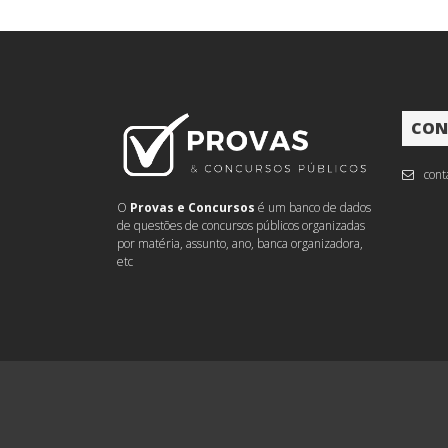
CON
cont
O
Provas e Concursos
é um banco de dados
de questões de concursos públicos organizadas
por matéria, assunto, ano, banca organizadora,
etc