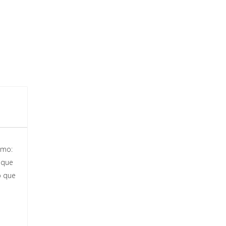
omo:
 que
o que