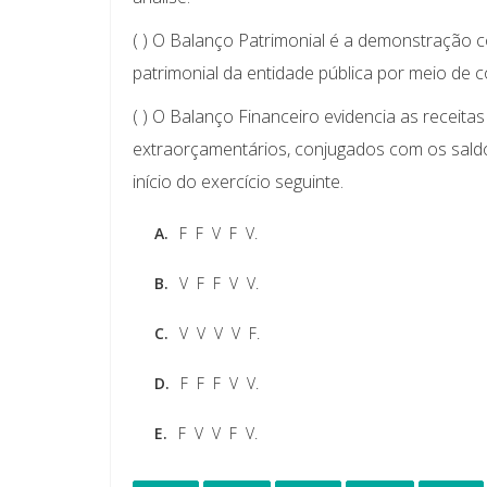
( ) O Balanço Patrimonial é a demonstração con
patrimonial da entidade pública por meio de c
( ) O Balanço Financeiro evidencia as receit
extraorçamentários, conjugados com os saldos
início do exercício seguinte.
A.
F  F  V  F  V.
B.
V  F  F  V  V.
C.
V  V  V  V  F.
D.
F  F  F  V  V.
E.
F  V  V  F  V.