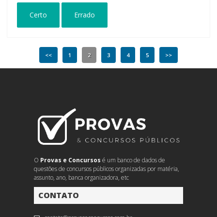
Certo
Errado
<<
1
2
3
4
5
>>
O
Provas e Concursos
é um banco de dados de
questões de concursos públicos organizadas por matéria,
assunto, ano, banca organizadora, etc
CONTATO