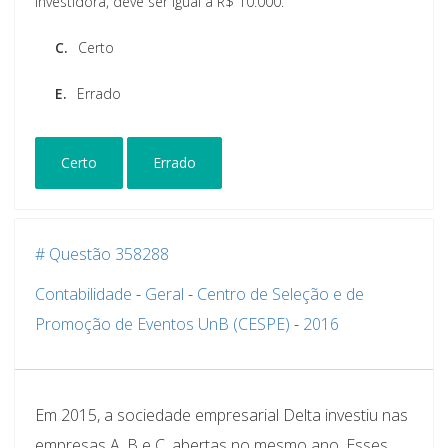
investidora, deve ser igual a R$ 10.000.
C.
Certo
E.
Errado
Certo
Errado
# Questão 358288
Contabilidade
-
Geral
-
Centro de Seleção e de
Promoção de Eventos UnB (CESPE)
-
2016
Em 2015, a sociedade empresarial Delta investiu nas
empresas A, B e C, abertas no mesmo ano. Esses