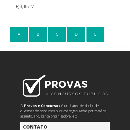
E)
II, III e V.
A
B
C
D
E
O
Provas e Concursos
é um banco de dados de
questões de concursos públicos organizadas por matéria,
assunto, ano, banca organizadora, etc
CONTATO