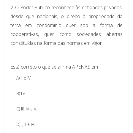
V. O Poder Público reconhece às entidades privadas,
desde que nacionais, o direito à propriedade da
terra em condomínio quer sob a forma de
cooperativas, quer como sociedades abertas
constituídas na forma das normas em vigor.
Está correto o que se afirma APENAS em
A)
II e IV.
B)
I e III.
C)
III, IV e V.
D)
I, II e IV.