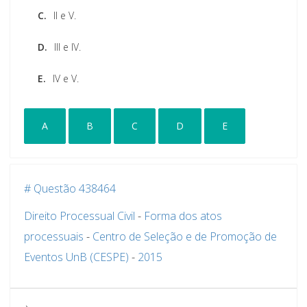
C.
II e V.
D.
III e IV.
E.
IV e V.
A
B
C
D
E
# Questão 438464
Direito Processual Civil
-
Forma dos atos
processuais
-
Centro de Seleção e de Promoção de
Eventos UnB (CESPE)
-
2015