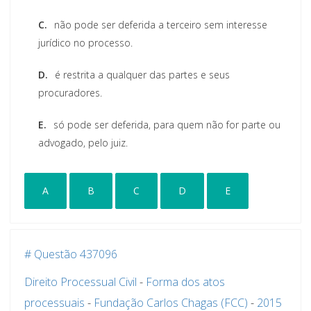
C.
não pode ser deferida a terceiro sem interesse
jurídico no processo.
D.
é restrita a qualquer das partes e seus
procuradores.
E.
só pode ser deferida, para quem não for parte ou
advogado, pelo juiz.
A
B
C
D
E
# Questão 437096
Direito Processual Civil
-
Forma dos atos
processuais
-
Fundação Carlos Chagas (FCC)
-
2015