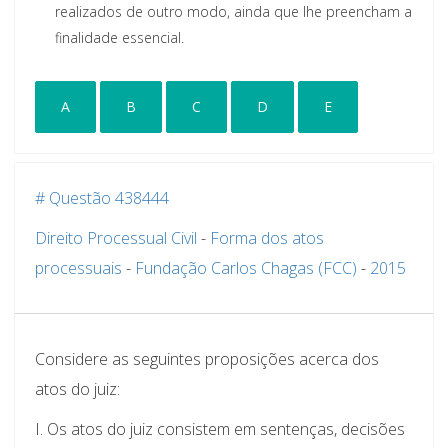
realizados de outro modo, ainda que Ihe preencham a
finalidade essencial.
A
B
C
D
E
# Questão 438444
Direito Processual Civil
-
Forma dos atos
processuais
-
Fundação Carlos Chagas (FCC)
-
2015
Considere as seguintes proposições acerca dos
atos do juiz:
I. Os atos do juiz consistem em sentenças, decisões