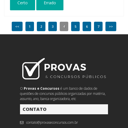
Certo
Errado
<<
1
2
3
4
5
6
7
>>
O
Provas e Concursos
é um banco de dados de
questões de concursos públicos organizadas por matéria,
assunto, ano, banca organizadora, etc
CONTATO
contato@provaseconcursos.com.br