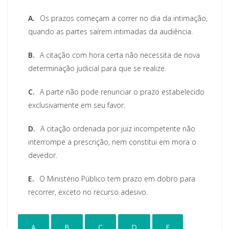
A.
Os prazos começam a correr no dia da intimação,
quando as partes saírem intimadas da audiência.
B.
A citação com hora certa não necessita de nova
determinação judicial para que se realize.
C.
A parte não pode renunciar o prazo estabelecido
exclusivamente em seu favor.
D.
A citação ordenada por juiz incompetente não
interrompe a prescrição, nem constitui em mora o
devedor.
E.
O Ministério Público tem prazo em dobro para
recorrer, exceto no recurso adesivo.
A
B
C
D
E