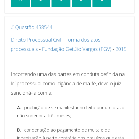
# Questão 438544
Direito Processual Civil
-
Forma dos atos
processuais
-
Fundação Getúlio Vargas (FGV)
-
2015
Incorrendo uma das partes em conduta definida na
lei processual como litigância de má-fé, deve o juiz
sancioná-la com a:
A.
proibição de se manifestar no feito por um prazo
não superior a três meses;
B.
condenação ao pagamento de multa e de
indenização à parte contrária dos prejuízos que esta