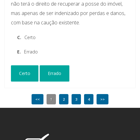
não terá o direito de recuperar a posse do imóvel,
mas apenas de ser indenizado por perdas e danos,
com base na caução existente.
C.
Certo
E.
Errado
Certo
Errado
<<
1
2
3
4
>>