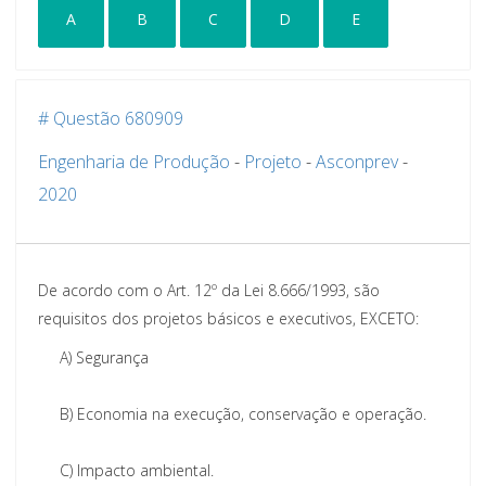
A
B
C
D
E
# Questão 680909
Engenharia de Produção
-
Projeto
-
Asconprev
-
2020
De acordo com o Art. 12º da Lei 8.666/1993, são
requisitos dos projetos básicos e executivos, EXCETO:
A)
Segurança
B)
Economia na execução, conservação e operação.
C)
Impacto ambiental.