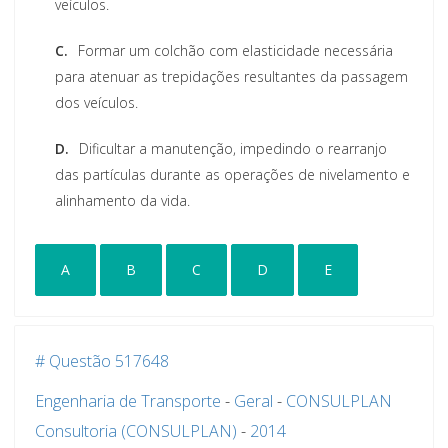
veículos.
C.
Formar um colchão com elasticidade necessária
para atenuar as trepidações resultantes da passagem
dos veículos.
D.
Dificultar a manutenção, impedindo o rearranjo
das partículas durante as operações de nivelamento e
alinhamento da vida.
A
B
C
D
E
# Questão 517648
Engenharia de Transporte
-
Geral
-
CONSULPLAN
Consultoria (CONSULPLAN)
-
2014