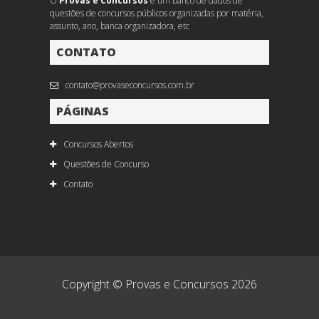
O
Provas e Concursos
é um banco de dados de
questões de concursos públicos organizadas por matéria,
assunto, ano, banca organizadora, etc
CONTATO
contato@provaseconcursos.com.br
PÁGINAS
Concursos Abertos
Questões de Concurso
Contato
Copyright © Provas e Concursos 2026