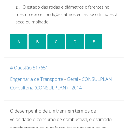
D.
O estado das rodas e diâmetros diferentes no
mesmo eixo e condições atmosféricas, se o trilho está
seco ou molhado.
A
B
C
D
E
# Questão 517651
Engenharia de Transporte
-
Geral
-
CONSULPLAN
Consultoria (CONSULPLAN)
-
2014
O desempenho de um trem, em termos de
velocidade e consumo de combustível, é estimado
considerando-se o esforço trator gerado pelas