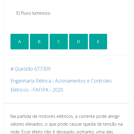
E)
Fluxo luminoso.
A
B
C
D
E
# Questão 677309
Engenharia Elétrica
-
Acionamentos e Controles
Elétricos
-
FAFIPA
-
2020
Na partida de motores elétricos, a corrente pode atingir
valores elevados, o que pode causar queda de tensão na
rede. Esse efeito não é desejado, portanto, uma das