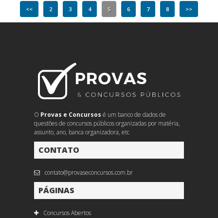
<<
2
3
4
5
6
7
8
>>
O
Provas e Concursos
é um banco de dados de
questões de concursos públicos organizadas por matéria,
assunto, ano, banca organizadora, etc
CONTATO
contato@provaseconcursos.com.br
PÁGINAS
Concursos Abertos