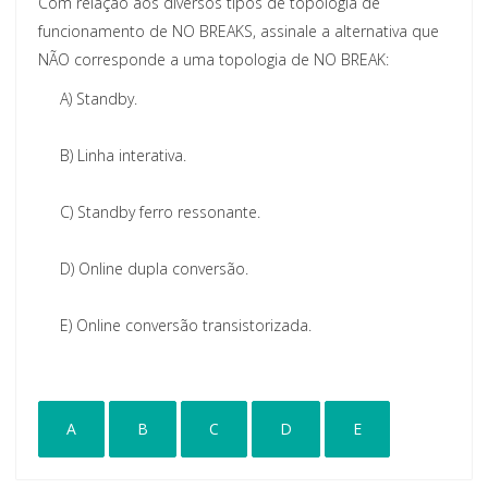
Com relação aos diversos tipos de topologia de
funcionamento de NO BREAKS, assinale a alternativa que
NÃO corresponde a uma topologia de NO BREAK:
A)
Standby.
B)
Linha interativa.
C)
Standby ferro ressonante.
D)
Online dupla conversão.
E)
Online conversão transistorizada.
A
B
C
D
E