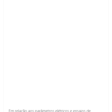
Em relação aos parâmetros elétricos e ensaios de