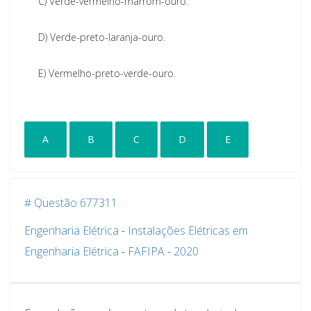
C)
Verde-vermelho-marrom-ouro.
D)
Verde-preto-laranja-ouro.
E)
Vermelho-preto-verde-ouro.
A
B
C
D
E
# Questão 677311
Engenharia Elétrica
-
Instalações Elétricas em
Engenharia Elétrica
-
FAFIPA
-
2020