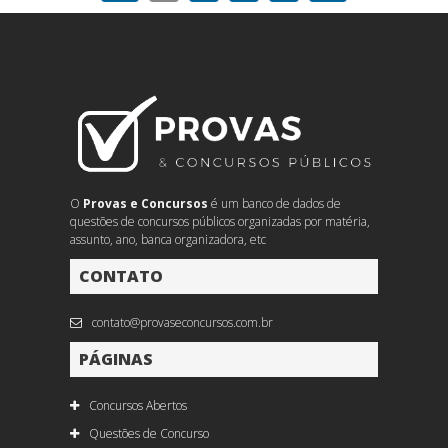
O
Provas e Concursos
é um banco de dados de
questões de concursos públicos organizadas por matéria,
assunto, ano, banca organizadora, etc
CONTATO
contato@provaseconcursos.com.br
PÁGINAS
Concursos Abertos
Questões de Concurso