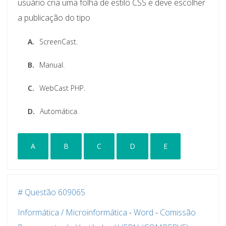
usuário cria uma folha de estilo CSS e deve escolher
a publicação do tipo
A.
ScreenCast.
B.
Manual.
C.
WebCast PHP.
D.
Automática.
A
B
C
D
E
# Questão 609065
Informática / Microinformática
-
Word
-
Comissão