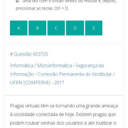
D.
uma vez com o botão direito do mouse e, depois,
pressionar as teclas Ctrl + D.
A
B
C
D
E
# Questão 603705
Informática / Microinformática
-
Segurança da
Informação
-
Comissão Permanente do Vestibular /
UFRN (COMPERVE)
-
2017
Pragas virtuais têm se tornando uma grande ameaça
à sociedade conectada de hoje. Existem pragas que
podem roubar senhas dos usuários e até inutilizar o