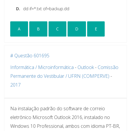
D.
dd if=*.txt of=backup.dd
A
B
C
D
E
# Questão 601695
Informática / Microinformática
-
Outlook
-
Comissão
Permanente do Vestibular / UFRN (COMPERVE)
-
2017
Na instalação padrão do software de correio
eletrônico Microsoft Outlook 2016, instalado no
Windows 10 Professional, ambos com idioma PT-BR,