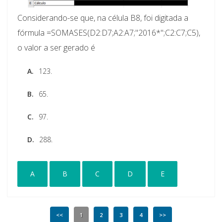
Considerando-se que, na célula B8, foi digitada a
fórmula =SOMASES(D2:D7;A2:A7;"2016*";C2:C7;C5),
o valor a ser gerado é
A.
123.
B.
65.
C.
97.
D.
288.
A
B
C
D
E
<<
1
2
3
4
>>