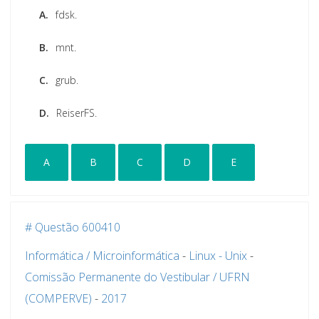
A.
fdsk.
B.
mnt.
C.
grub.
D.
ReiserFS.
A
B
C
D
E
# Questão 600410
Informática / Microinformática
-
Linux - Unix
-
Comissão Permanente do Vestibular / UFRN
(COMPERVE)
-
2017