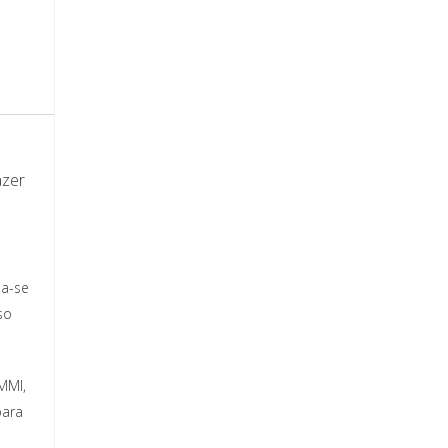
azer
ia-se
so
MMI,
para