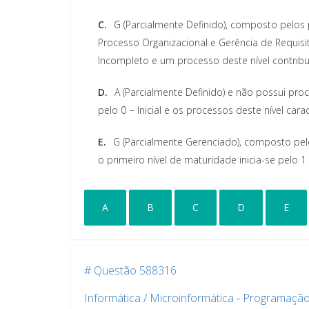
C.
G (Parcialmente Definido), composto pelos 
Processo Organizacional e Gerência de Requisit
Incompleto e um processo deste nível contribu
D.
A (Parcialmente Definido) e não possui proc
pelo 0 − Inicial e os processos deste nível car
E.
G (Parcialmente Gerenciado), composto pelo
o primeiro nível de maturidade inicia-se pelo 1
A
B
C
D
E
# Questão 588316
Informática / Microinformática
-
Programação