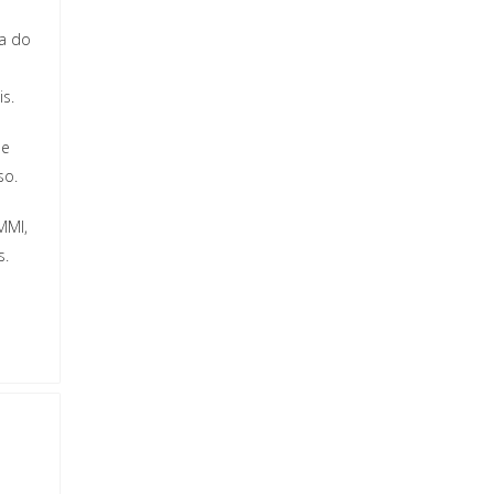
ia do
s.
se
so.
MMI,
s.