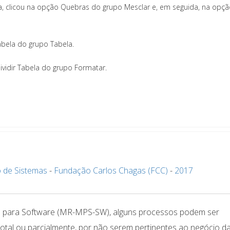
a, clicou na opção Quebras do grupo Mesclar e, em seguida, na opç
abela do grupo Tabela.
ividir Tabela do grupo Formatar.
 de Sistemas
-
Fundação Carlos Chagas (FCC)
-
2017
 para Software (MR-MPS-SW), alguns processos podem ser
otal ou parcialmente, por não serem pertinentes ao negócio d