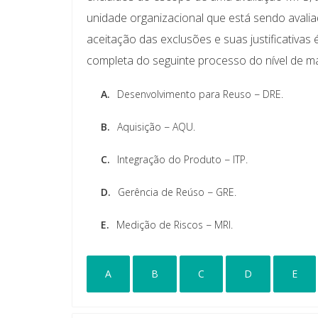
unidade organizacional que está sendo avaliad
aceitação das exclusões e suas justificativas 
completa do seguinte processo do nível de m
A.
Desenvolvimento para Reuso − DRE.
B.
Aquisição − AQU.
C.
Integração do Produto − ITP.
D.
Gerência de Reúso − GRE.
E.
Medição de Riscos − MRI.
A
B
C
D
E