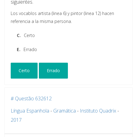
siguientes.
Los vocablos artista (linea 6) y pintor (linea 12) hacen
referencia a la misma persona.
C.
Certo
E.
Errado
Certo
Errado
# Questão 632612
Língua Espanhola
-
Gramática
-
Instituto Quadrix
-
2017