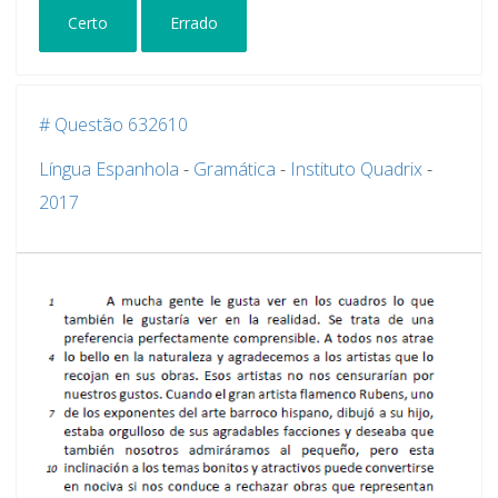
Certo
Errado
# Questão 632610
Língua Espanhola
-
Gramática
-
Instituto Quadrix
-
2017