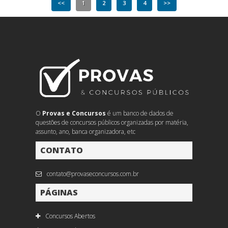
<<
1
2
3
4
>>
O
Provas e Concursos
é um banco de dados de
questões de concursos públicos organizadas por matéria,
assunto, ano, banca organizadora, etc
CONTATO
contato@provaseconcursos.com.br
PÁGINAS
Concursos Abertos