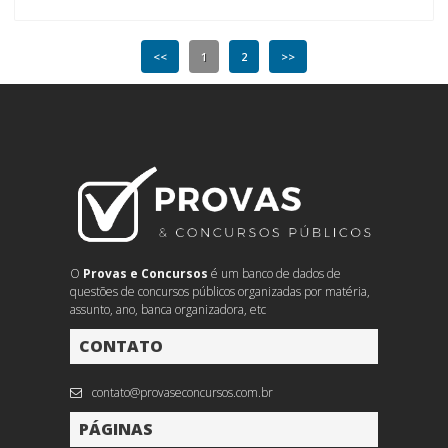
<<
1
2
>>
O
Provas e Concursos
é um banco de dados de
questões de concursos públicos organizadas por matéria,
assunto, ano, banca organizadora, etc
CONTATO
contato@provaseconcursos.com.br
PÁGINAS