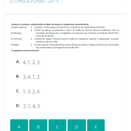
(CONSULPLAN)
-
2013
A.
4, 1, 2, 3.
B.
3, 4, 1, 2.
C.
1, 3, 2, 4.
D.
2, 1, 4, 3.
A
B
C
D
E