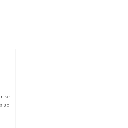
am-se
as ao