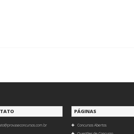
TATO
PÁGINAS
ato@provaseconcursos.com.br
Concursos Abertos
Questões de Concurso