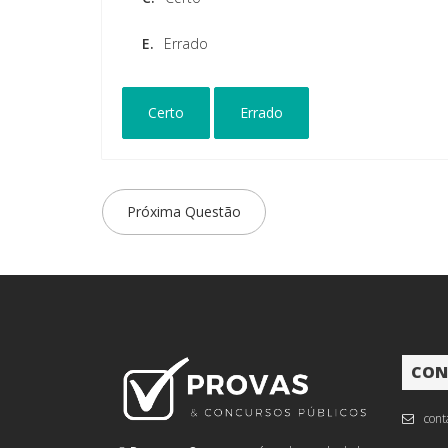
E.
Errado
Certo
Errado
Próxima Questão
CON
cont