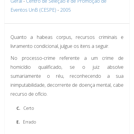
Geral
-
Centro de Seleção e de Promoção de
Eventos UnB (CESPE)
-
2005
Quanto a habeas corpus, recursos criminais e
livramento condicional, julgue os itens a seguir.
No processo-crime referente a um crime de
homicídio qualificado, se o juiz absolve
sumariamente o réu, reconhecendo a sua
inimputabilidade, decorrente de doença mental, cabe
recurso de ofício.
C.
Certo
E.
Errado