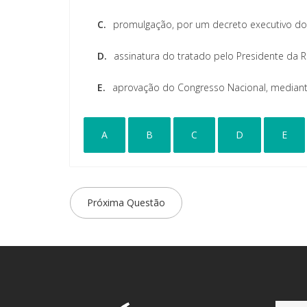
C.
promulgação, por um decreto executivo do 
D.
assinatura do tratado pelo Presidente da R
E.
aprovação do Congresso Nacional, mediante 
A
B
C
D
E
Próxima Questão