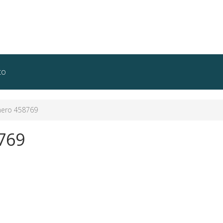
to
ero 458769
769