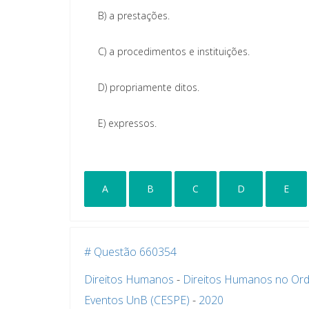
B)
a prestações.
C)
a procedimentos e instituições.
D)
propriamente ditos.
E)
expressos.
A
B
C
D
E
# Questão 660354
Direitos Humanos
-
Direitos Humanos no Or
Eventos UnB (CESPE)
-
2020