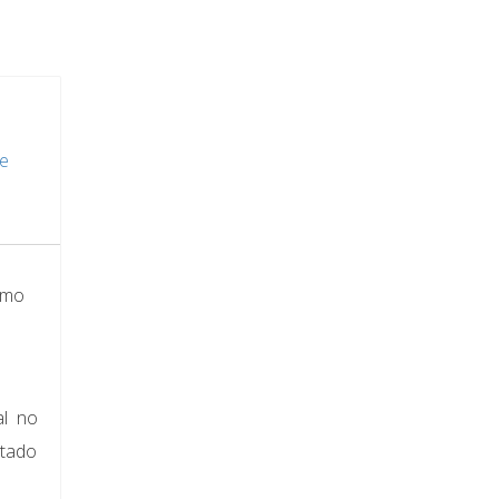
de
emo
al no
otado