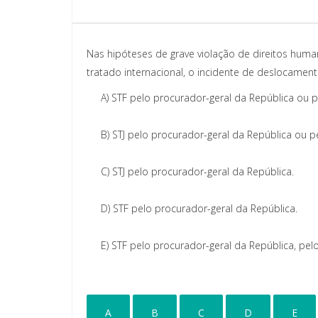
Nas hipóteses de grave violação de direitos hum
tratado internacional, o incidente de deslocamen
A)
STF pelo procurador-geral da República ou p
B)
STJ pelo procurador-geral da República ou p
C)
STJ pelo procurador-geral da República.
D)
STF pelo procurador-geral da República.
E)
STF pelo procurador-geral da República, pe
A
B
C
D
E