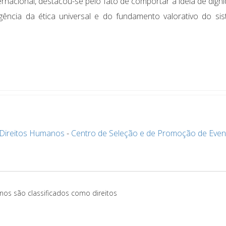
acional, destacou-se pelo fato de comportar a ideia de dign
cia da ética universal e do fundamento valorativo do si
s Direitos Humanos
-
Centro de Seleção e de Promoção de Even
nos são classificados como direitos