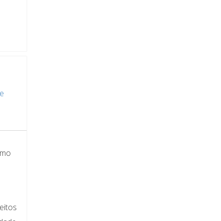
de
emo
eitos