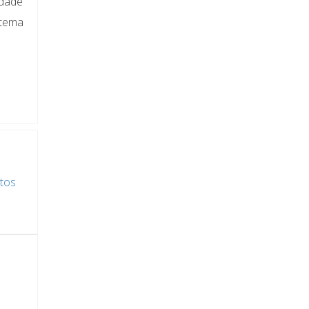
idade
stema
tos