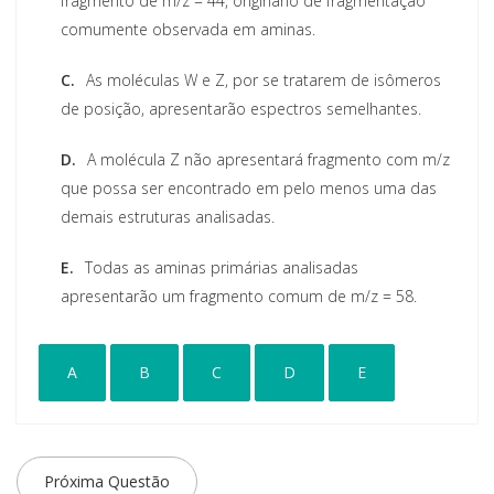
fragmento de m/z = 44, originário de fragmentação
comumente observada em aminas.
C.
As moléculas W e Z, por se tratarem de isômeros
de posição, apresentarão espectros semelhantes.
D.
A molécula Z não apresentará fragmento com m/z
que possa ser encontrado em pelo menos uma das
demais estruturas analisadas.
E.
Todas as aminas primárias analisadas
apresentarão um fragmento comum de m/z = 58.
A
B
C
D
E
Próxima Questão